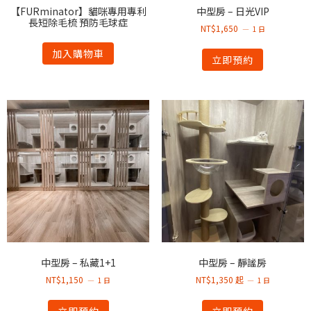
【FURminator】貓咪專用專利
中型房 – 日光VIP
長短除毛梳 預防毛球症
NT$
1,650
1 日
加入購物車
立即預約
中型房 – 私藏1+1
中型房 – 靜謐房
NT$1,150
NT$
1,350
起
1 日
1 日
立即預約
立即預約