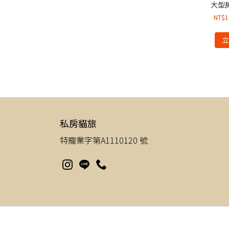
大型房
NT$
1
私房貓旅
特寵業字第A1110120 號