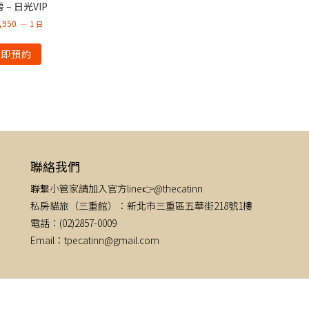
 – 日光VIP
,950
1 日
立即預約
聯絡我們
聯繫小管家請加入官方line👉@thecatinn
私房貓旅（三重館）：新北市三重區五華街218號1樓
電話：(02)2857-0009
Email：tpecatinn@gmail.com