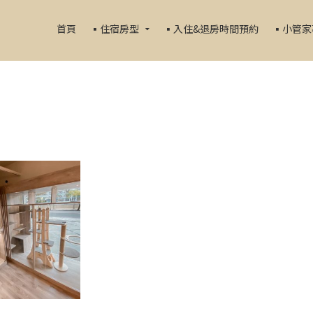
首頁
▪️住宿房型
▪️入住&退房時間預約
▪️小管
果