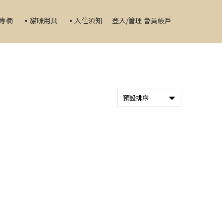
家專欄
▪️貓咪用具
▪️入住須知
登入/管理 會員帳戶