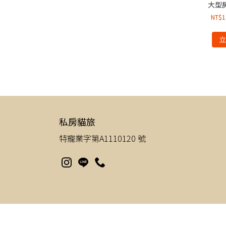
大型房
NT$
1
私房貓旅
特寵業字第A1110120 號