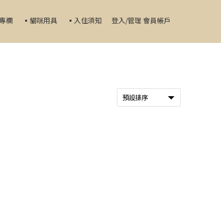
家專欄
▪️貓咪用具
▪️入住須知
登入/管理 會員帳戶