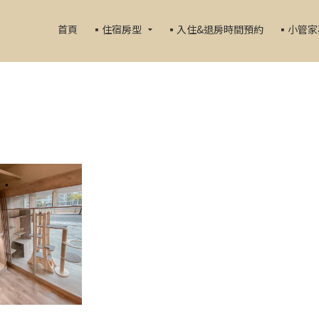
首頁
▪️住宿房型
▪️入住&退房時間預約
▪️小管
果