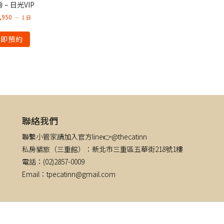
 – 日光VIP
,950
1 日
立即預約
聯絡我們
聯繫小管家請加入官方line👉@thecatinn
私房貓旅（三重館）：新北市三重區五華街218號1樓
電話：(02)2857-0009
Email：tpecatinn@gmail.com