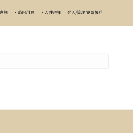
家專欄
▪️貓咪用具
▪️入住須知
登入/管理 會員帳戶