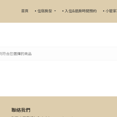
首頁
▪️住宿房型
▪️入住&退房時間預約
▪️小管
到符合您選擇的商品
聯絡我們